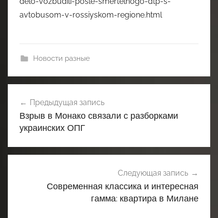
delo-vozbudili-posle-smertelnogo-dtp-s-
avtobusom-v-rossiyskom-regione.html
Новости разные
Навигация
Предыдущая запись
по
Взрыв в Монако связали с разборками
записям
украинских ОПГ
Следующая запись
Современная классика и интересная
гамма: квартира в Милане