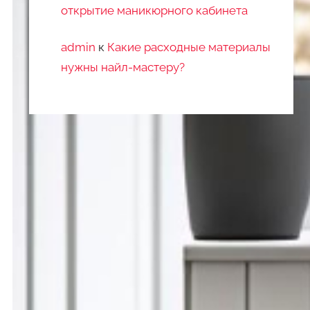
открытие маникюрного кабинета
admin
к
Какие расходные материалы
нужны найл-мастеру?