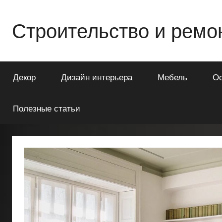
Перейти
к
Строительство и ремо
содержимому
Всё
о
Декор
Дизайн интерьера
Мебель
О
строительстве
и
ремонте
Полезные статьи
Вашего
дома
или
квартиры