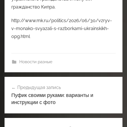
гражданство Кипра.
http://www.mk.ru/politics/2026/06/30/vzryv-
v-monako-svyazali-s-razborkami-ukrainskikh-
opg.html
Новости разные
Навигация
Предыдущая запись
по
Пуфик своими руками: варианты и
записям
инструкции с фото