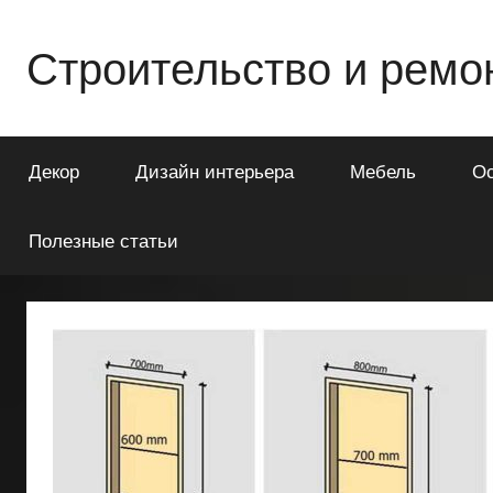
Перейти
к
Строительство и ремо
содержимому
Всё
о
Декор
Дизайн интерьера
Мебель
О
строительстве
и
ремонте
Полезные статьи
Вашего
дома
или
квартиры