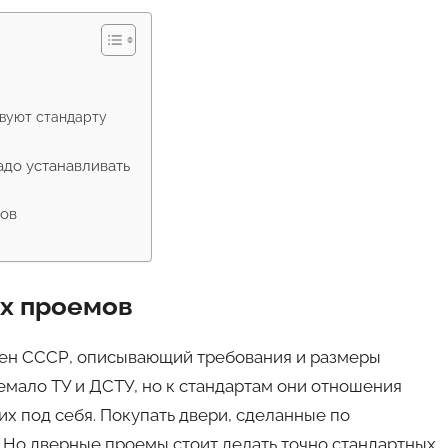
твуют стандарту
адо устанавливать
ков
х проемов
мен СССР, описывающий требования и размеры
емало ТУ и ДСТУ, но к стандартам они отношения
х под себя. Покупать двери, сделанные по
. Но дверные проемы стоит делать точно стандартных