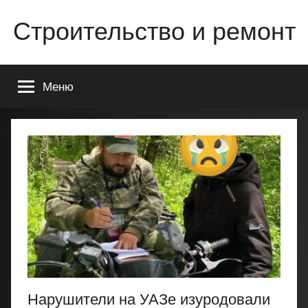
Перейти
Строительство и ремонт
к
содержимому
Всё
о
Меню
строительстве
и
ремонте
Вашего
дома
или
квартиры
Нарушители на УАЗе изуродовали