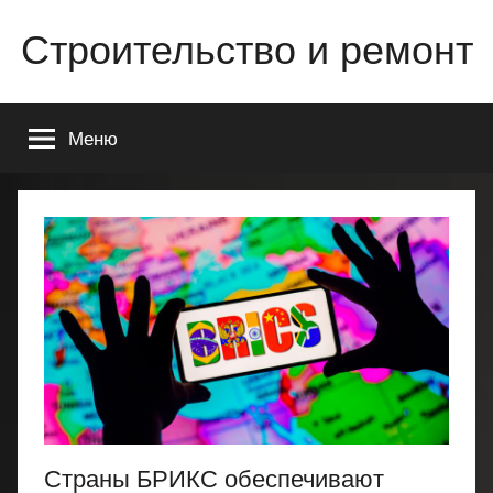
Перейти
Строительство и ремонт
к
содержимому
Всё
о
Меню
строительстве
и
ремонте
Вашего
дома
или
квартиры
Страны БРИКС обеспечивают