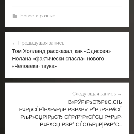
Новости разные
Навигация
Предыдущая запись
по
Том Холланд рассказал, как «Одиссея»
записям
Нолана «фактически спасла» нового
«Человека-паука»
Следующая запись
В«РЎРїРѕСЂРёС‚СЊ
Р±РµСЃРїРѕР»РµР·РЅРѕВ»: Р”РµРЅРёСЃ
РљР»СЏРІРµСЂ СЃРґР°Р»СЃСЏ Р±РµР·
Р±РѕСЏ РЅР° СЃСЉРµРјРєР°С…