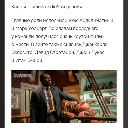
Кадр из фильма «Любой ценой»
Главные роли исполнили Яхья Абдул-Матин II
и Марк Уолберг. По словам последнего,
у команды получился очень крутой фильм
о мести. В ленте также снялись Джанкарло
Эспозито, Дэвид Стрэтэйрн, Джош Лукас
и Итэн Эмбри.