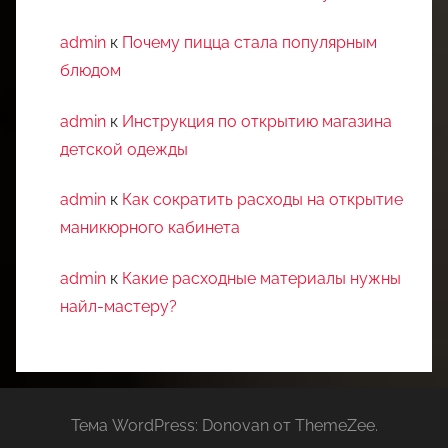
admin
к
Почему пицца стала популярным
блюдом
admin
к
Инструкция по открытию магазина
детской одежды
admin
к
Как сократить расходы на открытие
маникюрного кабинета
admin
к
Какие расходные материалы нужны
найл-мастеру?
Тема WordPress: Donovan от ThemeZee.