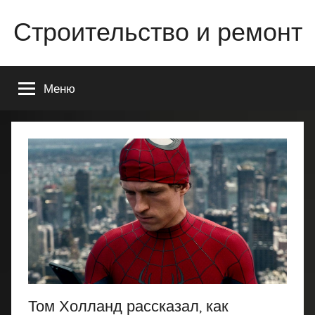
Перейти
Строительство и ремонт
к
содержимому
Всё
о
Меню
строительстве
и
ремонте
Вашего
дома
или
квартиры
Том Холланд рассказал, как