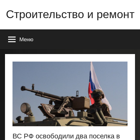
Перейти
Строительство и ремонт
к
содержимому
Всё
о
Меню
строительстве
и
ремонте
Вашего
дома
или
квартиры
ВС РФ освободили два поселка в