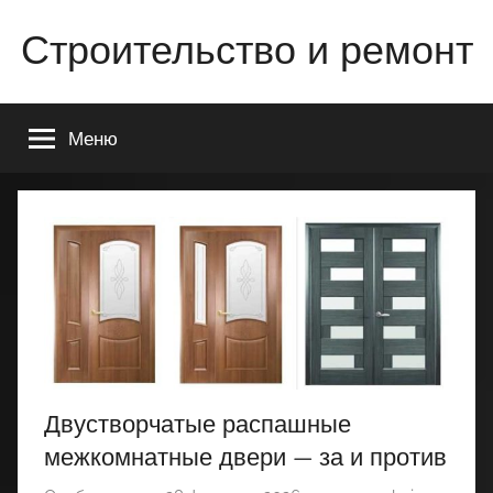
Перейти
Строительство и ремонт
к
содержимому
Всё
о
Меню
строительстве
и
ремонте
Вашего
дома
или
квартиры
Двустворчатые распашные
межкомнатные двери — за и против