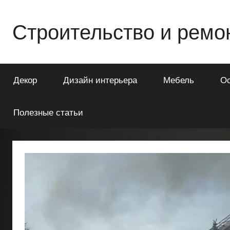
Перейти
к
Строительство и ремо
содержимому
Всё
о
Декор
Дизайн интерьера
Мебель
О
строительстве
и
ремонте
Полезные статьи
Вашего
дома
или
квартиры