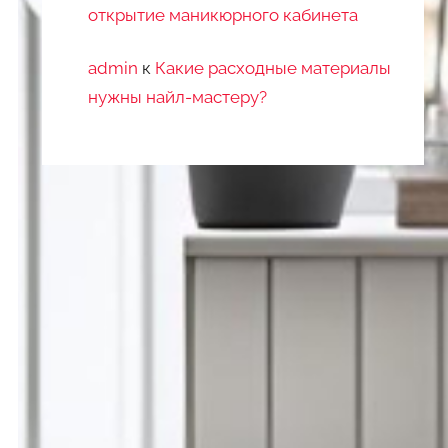
открытие маникюрного кабинета
admin
к
Какие расходные материалы
нужны найл-мастеру?