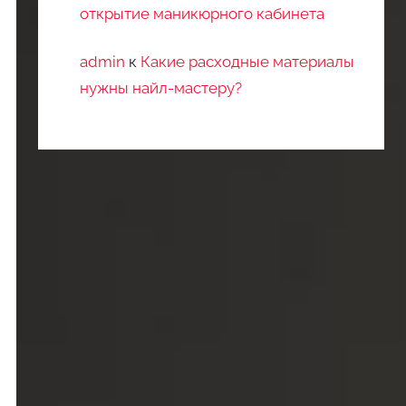
открытие маникюрного кабинета
admin
к
Какие расходные материалы
нужны найл-мастеру?