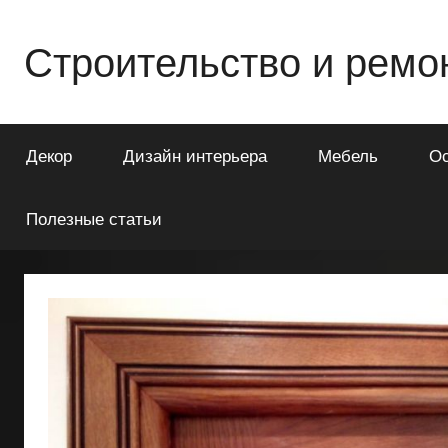
Перейти
к
Строительство и ремо
содержимому
Всё
о
Декор
Дизайн интерьера
Мебель
О
строительстве
и
ремонте
Полезные статьи
Вашего
дома
или
квартиры