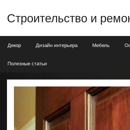
Перейти
к
Строительство и ремо
содержимому
Всё
о
Декор
Дизайн интерьера
Мебель
О
строительстве
и
ремонте
Полезные статьи
Вашего
дома
или
квартиры