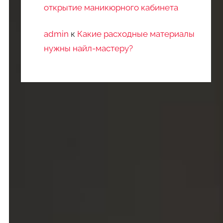
открытие маникюрного кабинета
admin
к
Какие расходные материалы
нужны найл-мастеру?