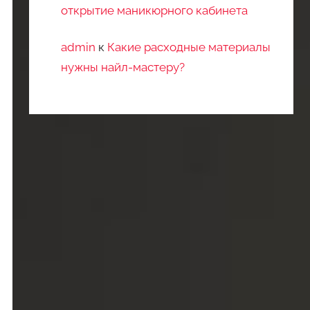
открытие маникюрного кабинета
admin
к
Какие расходные материалы
нужны найл-мастеру?