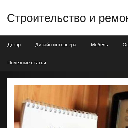
Перейти
к
Строительство и ремо
содержимому
Всё
о
Декор
Дизайн интерьера
Мебель
О
строительстве
и
ремонте
Полезные статьи
Вашего
дома
или
квартиры