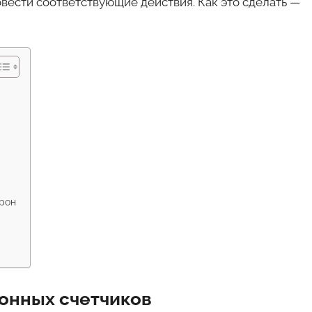
овести соответствующие действия. Как это сделать —
и
крон
онных счетчиков