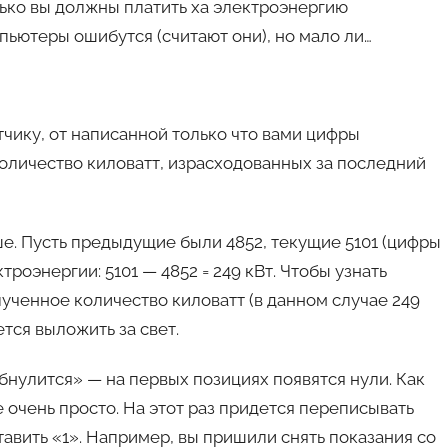
олько вы должны платить ха электроэнергию
пьютеры ошибутся (считают они), но мало ли…
чику, от написанной только что вами цифры
количество киловатт, израсходованных за последний
е. Пусть предыдущие были 4852, текущие 5101 (цифры
роэнергии: 5101 — 4852 = 249 кВт. Чтобы узнать
ученное количество киловатт (в данном случае 249
ется выложить за свет.
обнулится» — на первых позициях появятся нули. Как
е очень просто. На этот раз придется переписывать
тавить «1». Например, вы пришили снять показания со