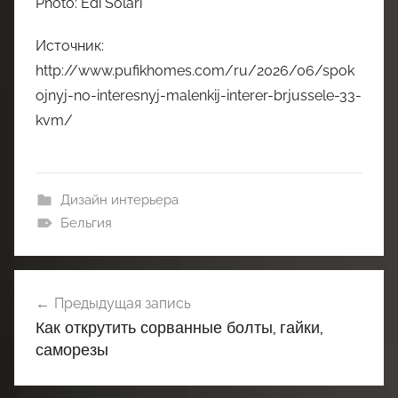
Photo: Edi Solari
Источник:
http://www.pufikhomes.com/ru/2026/06/spok
ojnyj-no-interesnyj-malenkij-interer-brjussele-33-
kvm/
Дизайн интерьера
Бельгия
Навигация
Предыдущая запись
по
Как открутить сорванные болты, гайки,
записям
саморезы