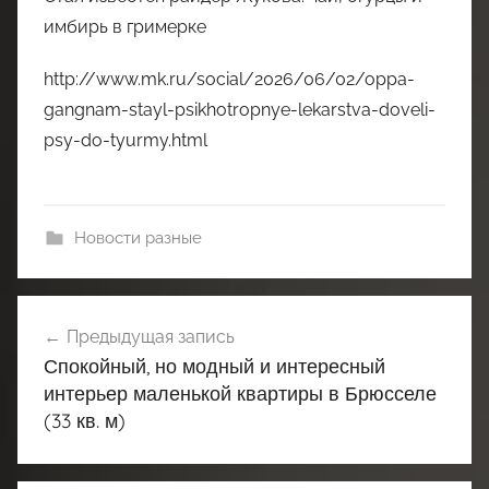
имбирь в гримерке
http://www.mk.ru/social/2026/06/02/oppa-
gangnam-stayl-psikhotropnye-lekarstva-doveli-
psy-do-tyurmy.html
Новости разные
Навигация
Предыдущая запись
по
Спокойный, но модный и интересный
записям
интерьер маленькой квартиры в Брюсселе
(33 кв. м)