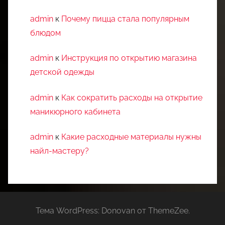
admin
к
Почему пицца стала популярным
блюдом
admin
к
Инструкция по открытию магазина
детской одежды
admin
к
Как сократить расходы на открытие
маникюрного кабинета
admin
к
Какие расходные материалы нужны
найл-мастеру?
Тема WordPress: Donovan от ThemeZee.