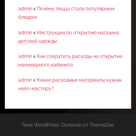
admin
к
Почему пицца стала популярным
блюдом
admin
к
Инструкция по открытию магазина
детской одежды
admin
к
Как сократить расходы на открытие
маникюрного кабинета
admin
к
Какие расходные материалы нужны
найл-мастеру?
Тема WordPress: Donovan от ThemeZee.