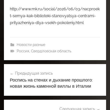
http://www.mk.ru/social/2026/06/03/nacproek
t-semya-kak-biblioteki-stanovyatsya-centrami-
prityazheniya-dlya-vsekh-pokoleniy.html
Новости разные
Россия
,
Свердловская область
Навигация
Предыдущая запись
по
Роспись на стенах и дыхание прошлого:
записям
новая жизнь каменной виллы в Италии
Следующая запись