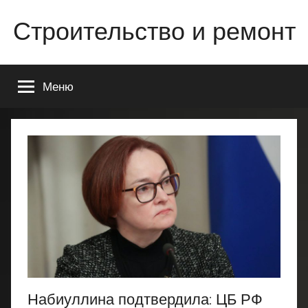
Перейти
Строительство и ремонт
к
содержимому
Всё
о
Меню
строительстве
и
ремонте
Вашего
дома
или
квартиры
Набиуллина подтвердила: ЦБ РФ