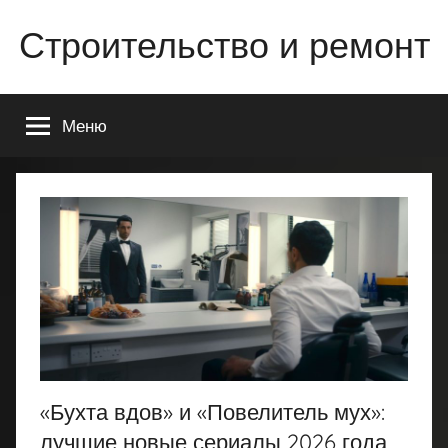
Перейти
Строительство и ремонт
к
содержимому
Всё
о
Меню
строительстве
и
ремонте
Вашего
дома
или
квартиры
«Бухта вдов» и «Повелитель мух»:
лучшие новые сериалы 2026 года