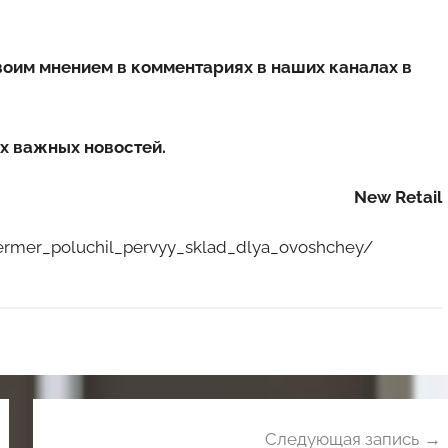
воим мнением в комментариях в наших каналах в
х важных новостей.
New Retail
_fermer_poluchil_pervyy_sklad_dlya_ovoshchey/
Следующая запись