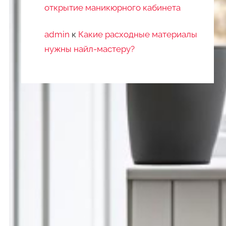
открытие маникюрного кабинета
admin
к
Какие расходные материалы
нужны найл-мастеру?