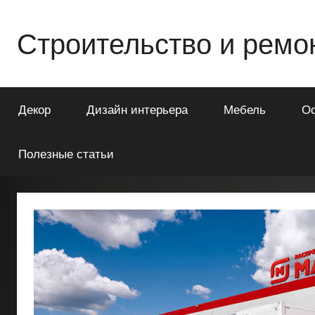
Перейти
к
Строительство и ремо
содержимому
Всё
о
Декор
Дизайн интерьера
Мебель
О
строительстве
и
ремонте
Полезные статьи
Вашего
дома
или
квартиры