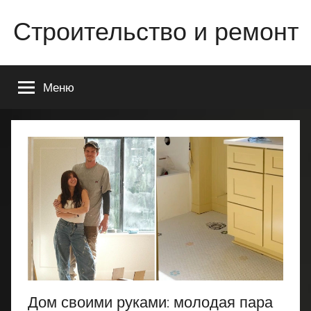
Перейти
Строительство и ремонт
к
содержимому
Всё
о
Меню
строительстве
и
ремонте
Вашего
дома
или
квартиры
Дом своими руками: молодая пара