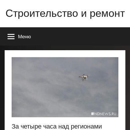
Перейти
Строительство и ремонт
к
содержимому
Всё
о
Меню
строительстве
и
ремонте
Вашего
дома
или
квартиры
За четыре часа над регионами