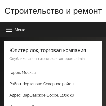
Перейти
Строительство и ремонт
к
содержимому
Всё
о
Меню
строительстве
и
ремонте
Вашего
Юпитер лок, торговая компания
дома
Опубликовано
13 июня, 2025
автором
admin
или
квартиры
город: Москва
Район: Чертаново Северное район
Адрес: Варшавское шоссе, 125ж к6