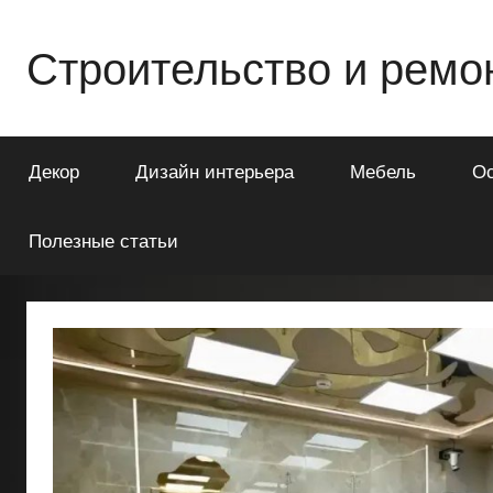
Перейти
к
Строительство и ремо
содержимому
Всё
о
Декор
Дизайн интерьера
Мебель
О
строительстве
и
ремонте
Полезные статьи
Вашего
дома
или
квартиры