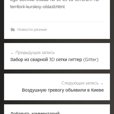
territorii-kurskoy-oblasti.html
Новости разные
Навигация
Предыдущая запись
по
Забор из сварной 3D сетки гиттер (Gitter)
записям
Следующая запись
Воздушную тревогу объявили в Киеве
Добавить комментарий