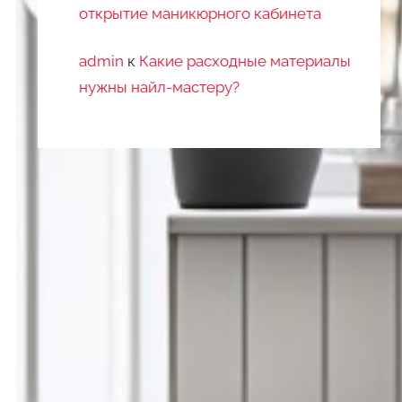
открытие маникюрного кабинета
admin
к
Какие расходные материалы
нужны найл-мастеру?