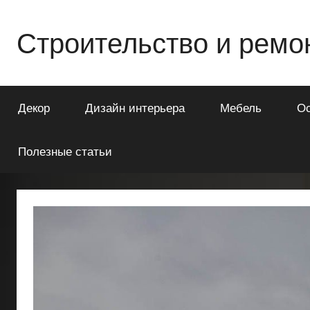
Перейти
к
Строительство и ремо
содержимому
Всё
о
Декор
Дизайн интерьера
Мебель
О
строительстве
и
ремонте
Полезные статьи
Вашего
дома
или
квартиры