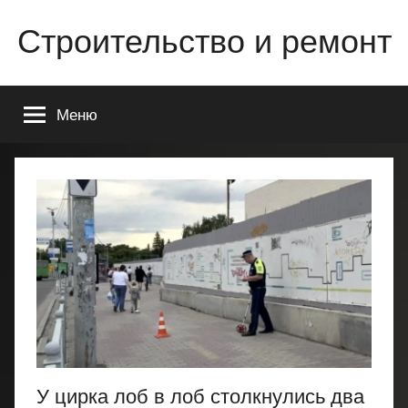
Перейти
Строительство и ремонт
к
содержимому
Всё
о
Меню
строительстве
и
ремонте
Вашего
дома
или
квартиры
У цирка лоб в лоб столкнулись два