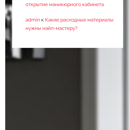
открытие маникюрного кабинета
admin
к
Какие расходные материалы
нужны найл-мастеру?