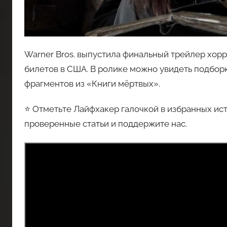
Warner Bros. выпустила финальный трейлер хор
билетов в США. В ролике можно увидеть подбор
фрагментов из «Книги мёртвых».
⭐ Отметьте Лайфхакер галочкой в избранных ист
проверенные статьи и поддержите нас.