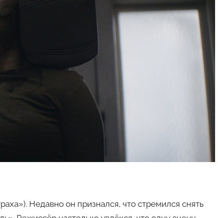
раха»). Недавно он признался, что стремился снять
ль». Режиссёр настолько увлёкся, что одну сцену