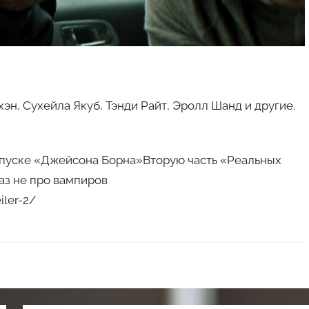
эн, Сухейла Якуб, Тэнди Райт, Эролл Шанд и другие.
апуске «Джейсона Борна»Вторую часть «Реальных
аз не про вампиров
iler-2/