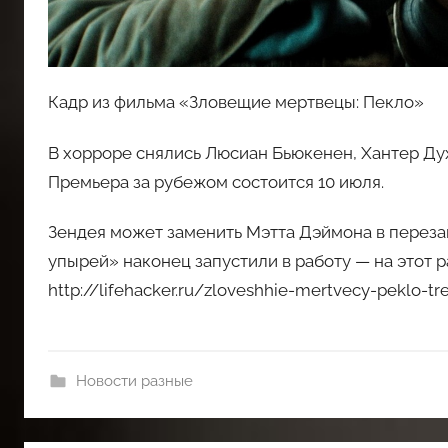
Кадр из фильма «Зловещие мертвецы: Пекло»
В хорроре снялись Люсиан Бьюкенен, Хантер Дух
Премьера за рубежом состоится 10 июля.
Зендея может заменить Мэтта Дэймона в перез
упырей» наконец запустили в работу — на этот р
http://lifehacker.ru/zloveshhie-mertvecy-peklo-tre
Новости разные