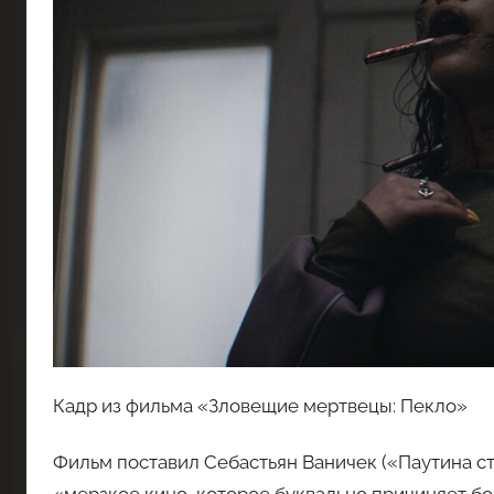
Кадр из фильма «Зловещие мертвецы: Пекло»
Фильм поставил Себастьян Ваничек («Паутина ст
«мерзкое кино, которое буквально причиняет бо