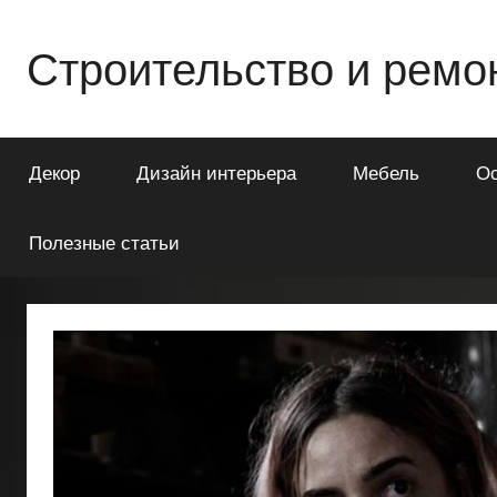
Перейти
к
Строительство и ремо
содержимому
Всё
о
Декор
Дизайн интерьера
Мебель
О
строительстве
и
ремонте
Полезные статьи
Вашего
дома
или
квартиры