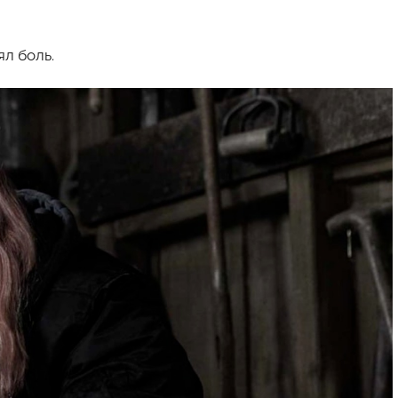
л боль.