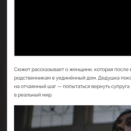
Сюжет рассказывает о женщине, которая после 
родственникам в уединённый дом. Дедушка поко
на отчаянный шаг — попытаться вернуть супруга 
в реальный мир.