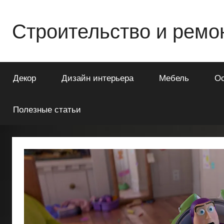
Перейти
к
Строительство и ремо
содержимому
Всё
о
Декор
Дизайн интерьера
Мебель
О
строительстве
и
ремонте
Полезные статьи
Вашего
дома
или
квартиры