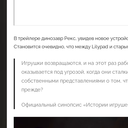
В трейлере динозавр Рекс, увидев новое устройс
Становится очевидно, что между Lilypad и стар
Игрушки возвращаются, и на этот раз раб
оказывается под угрозой, когда они стал
собственными представлениями о том, что
прежде?
Официальный синопсис «Истории игруше