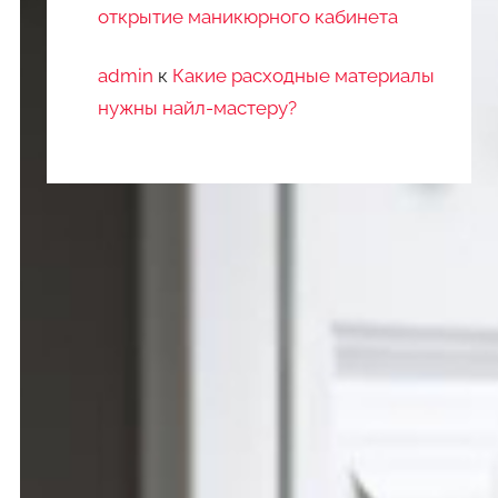
открытие маникюрного кабинета
admin
к
Какие расходные материалы
нужны найл-мастеру?