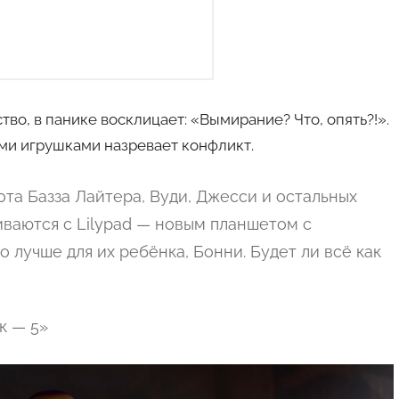
тво, в панике восклицает: «Вымирание? Что, опять?!».
ыми игрушками назревает конфликт.
ота Базза Лайтера, Вуди, Джесси и остальных
киваются с Lilypad — новым планшетом с
 лучше для их ребёнка, Бонни. Будет ли всё как
к — 5»