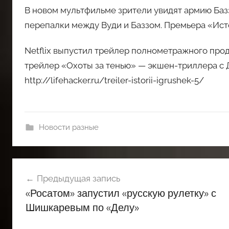
В новом мультфильме зрители увидят армию Баз
перепалки между Вуди и Баззом. Премьера «Исто
Netflix выпустил трейлер полнометражного п
трейлер «Охоты за тенью» — экшен-триллера с 
http://lifehacker.ru/treiler-istorii-igrushek-5/
Новости разные
Навигация
Предыдущая запись
по
«Росатом» запустил «русскую рулетку» с
записям
Шишкаревым по «Делу»