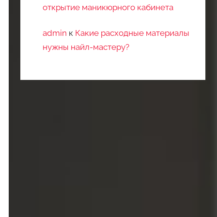
открытие маникюрного кабинета
admin
к
Какие расходные материалы
нужны найл-мастеру?