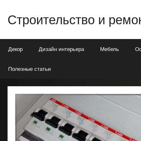
Перейти
к
Строительство и ремо
содержимому
Всё
о
Декор
Дизайн интерьера
Мебель
О
строительстве
и
ремонте
Полезные статьи
Вашего
дома
или
квартиры