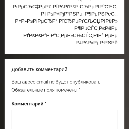
Р›РµСЂС‡РµРє РїРѕРґРѕР·СЂРµРІР°СЋС‚
РІ РѕР±РјР°РЅРµ: Р¶РµРЅРёС…
Р±Р»РѕРіРµСЂР° РїСЂРµРґСЉСЏРІРёР»
Р¶РµСЃС‚РєРёРµ
РґРѕРєР°Р·Р°С‚РµР»СЊСЃС‚РІР° РµРµ
Р±РѕР»РµР·РЅРё
Добавить комментарий
Ваш адрес email не будет опубликован.
Обязательные поля помечены
*
Комментарий
*