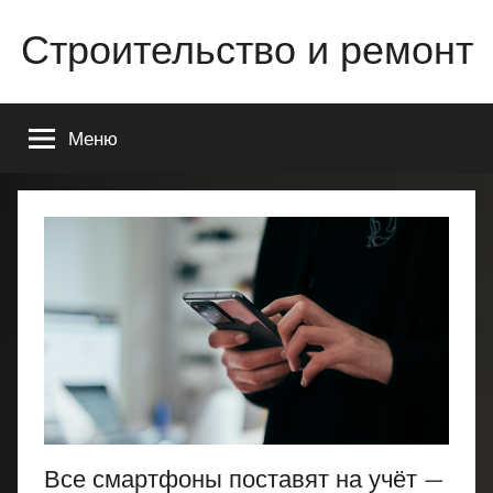
Перейти
Строительство и ремонт
к
содержимому
Всё
о
Меню
строительстве
и
ремонте
Вашего
дома
или
квартиры
Все смартфоны поставят на учёт —