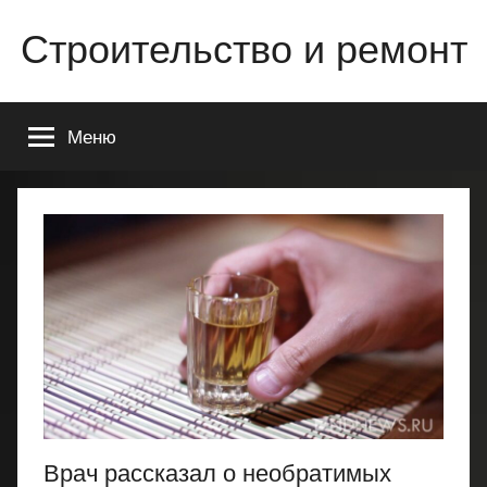
Перейти
Строительство и ремонт
к
содержимому
Всё
о
Меню
строительстве
и
ремонте
Вашего
дома
или
квартиры
Врач рассказал о необратимых