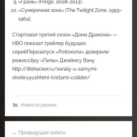
«Грань» (Fringe, 2008–2013).
«Сумеречная зона» (The Twilight Zone, 1959–
1964).
Стартовал третий сезон «Дома Дракона» —
HBO показал трейлер будущих
серийПерезапуск «Робокопа» доверили
режиссёру «Пилы» Джеймсу Вану
http://lifehacker.ru/serialy-s-samymi-
shokiruyushhimi-tvistami-collider/
Новости разные
Навигация
Предыдущая запись