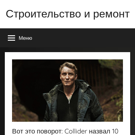
Перейти
Строительство и ремонт
к
содержимому
Всё
о
Меню
строительстве
и
ремонте
Вашего
дома
или
квартиры
Вот это поворот: Collider назвал 10