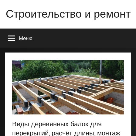
Перейти
Строительство и ремонт
к
содержимому
Всё
о
Меню
строительстве
и
ремонте
Вашего
дома
или
квартиры
Виды деревянных балок для
перекрытий, расчёт длины, монтаж