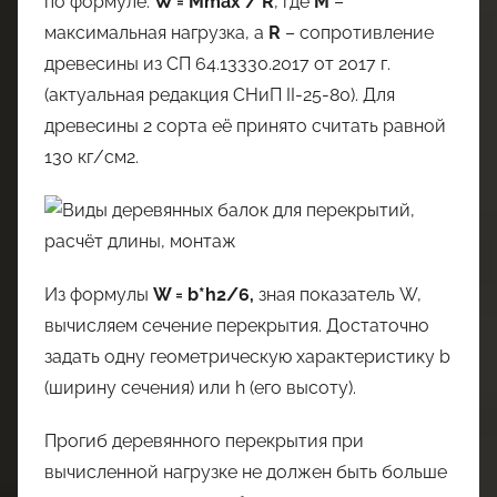
по формуле:
W = Mmax / R
, где
M
–
максимальная нагрузка, а
R
– сопротивление
древесины из СП 64.13330.2017 от 2017 г.
(актуальная редакция СНиП II-25-80). Для
древесины 2 сорта её принято считать равной
130 кг/см2.
Из формулы
W = b*h2/6,
зная показатель W,
вычисляем сечение перекрытия. Достаточно
задать одну геометрическую характеристику b
(ширину сечения) или h (его высоту).
Прогиб деревянного перекрытия при
вычисленной нагрузке не должен быть больше