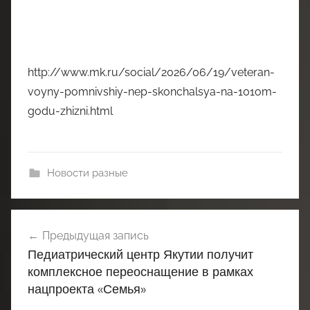
http://www.mk.ru/social/2026/06/19/veteran-
voyny-pomnivshiy-nep-skonchalsya-na-101om-
godu-zhizni.html
Новости разные
Навигация
Предыдущая запись
по
Педиатрический центр Якутии получит
записям
комплексное переоснащение в рамках
нацпроекта «Семья»