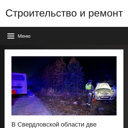
Перейти
Строительство и ремонт
к
содержимому
Всё
о
Меню
строительстве
и
ремонте
Вашего
дома
или
квартиры
В Свердловской области две