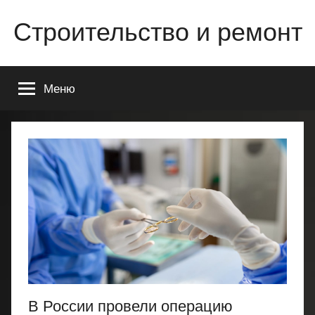
Перейти
Строительство и ремонт
к
содержимому
Всё
о
Меню
строительстве
и
ремонте
Вашего
дома
или
квартиры
В России провели операцию