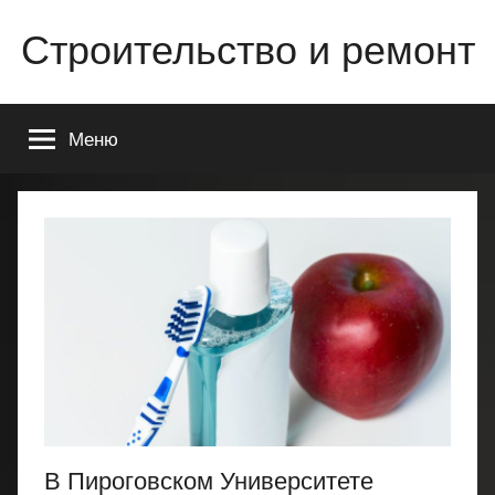
Перейти
Строительство и ремонт
к
содержимому
Всё
о
Меню
строительстве
и
ремонте
Вашего
дома
или
квартиры
В Пироговском Университете