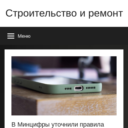
Перейти
Строительство и ремонт
к
содержимому
Всё
о
Меню
строительстве
и
ремонте
Вашего
дома
или
квартиры
В Минцифры уточнили правила