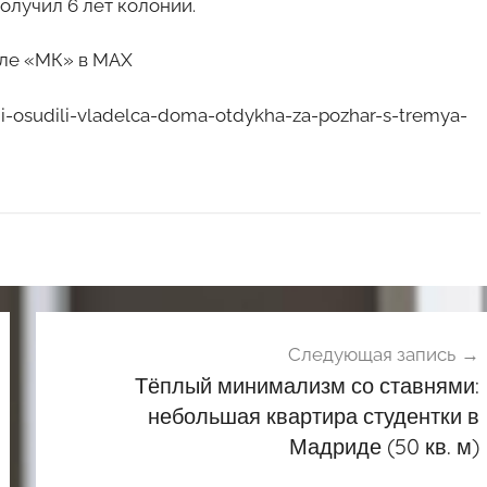
получил 6 лет колонии.
але «МК» в MAX
i-osudili-vladelca-doma-otdykha-za-pozhar-s-tremya-
Следующая запись
Тёплый минимализм со ставнями:
небольшая квартира студентки в
Мадриде (50 кв. м)