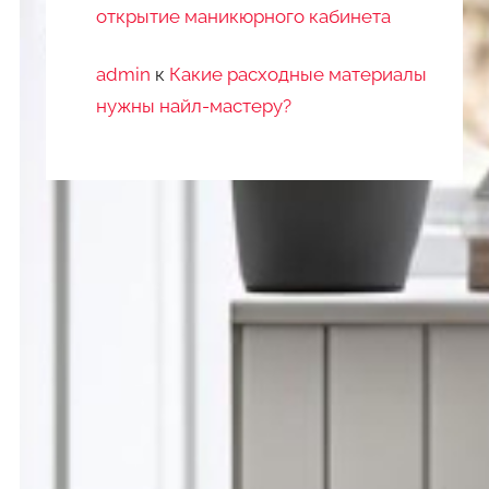
открытие маникюрного кабинета
admin
к
Какие расходные материалы
нужны найл-мастеру?