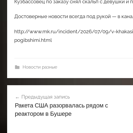
Кузбассовец по заказу снял скальп с девушки и 
Достоверные новости всегда под рукой — в кан
http://www.mk.ru/incident/2026/07/09/v-khakasi
pogibshimi.html
Новости разные
Навигация
Предыдущая запись
по
Ракета США разорвалась рядом с
записям
реактором в Бушере