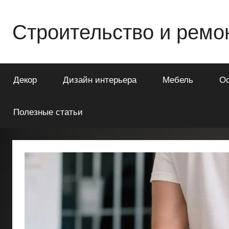
Перейти
к
Строительство и ремо
содержимому
Всё
о
Декор
Дизайн интерьера
Мебель
О
строительстве
и
ремонте
Полезные статьи
Вашего
дома
или
квартиры