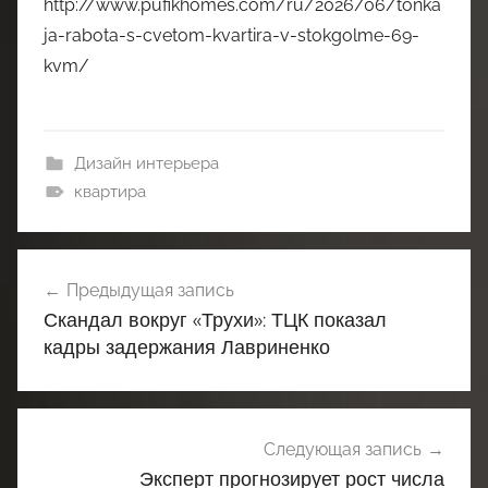
http://www.pufikhomes.com/ru/2026/06/tonka
ja-rabota-s-cvetom-kvartira-v-stokgolme-69-
kvm/
Дизайн интерьера
квартира
Навигация
Предыдущая запись
по
Скандал вокруг «Трухи»: ТЦК показал
записям
кадры задержания Лавриненко
Следующая запись
Эксперт прогнозирует рост числа