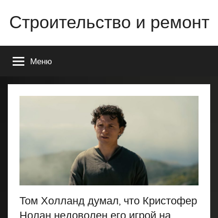
Перейти
Строительство и ремонт
к
содержимому
Всё
о
Меню
строительстве
и
ремонте
Вашего
дома
или
квартиры
Том Холланд думал, что Кристофер
Нолан недоволен его игрой на