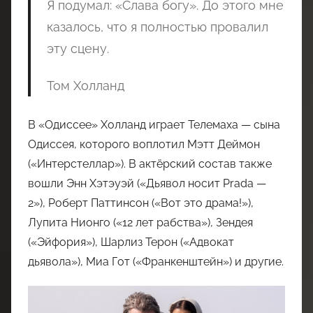
Я подумал: «Слава богу». До этого мне
казалось, что я полностью провалил
эту сцену.
Том Холланд
В «Одиссее» Холланд играет Телемаха — сына
Одиссея, которого воплотил Мэтт Деймон
(«Интерстеллар»). В актёрский состав также
вошли Энн Хэтэуэй («Дьявол носит Prada —
2»), Роберт Паттинсон («Вот это драма!»),
Лупита Нионго («12 лет рабства»), Зендея
(«Эйфория»), Шарлиз Терон («Адвокат
дьявола»), Миа Гот («Франкенштейн») и другие.