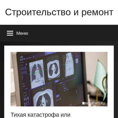
Перейти
Строительство и ремонт
к
содержимому
Всё
о
Меню
строительстве
и
ремонте
Вашего
дома
или
квартиры
Тихая катастрофа или