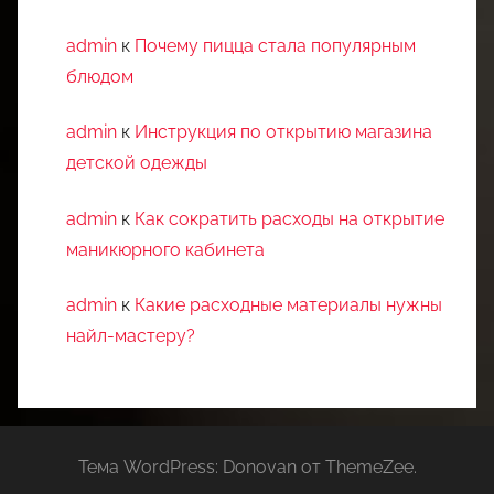
admin
к
Почему пицца стала популярным
блюдом
admin
к
Инструкция по открытию магазина
детской одежды
admin
к
Как сократить расходы на открытие
маникюрного кабинета
admin
к
Какие расходные материалы нужны
найл-мастеру?
Тема WordPress: Donovan от ThemeZee.