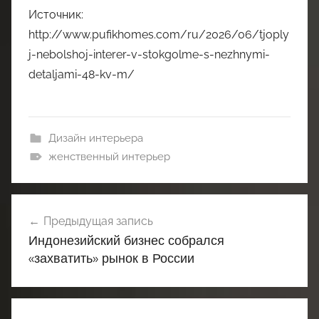
Источник:
http://www.pufikhomes.com/ru/2026/06/tjoply
j-nebolshoj-interer-v-stokgolme-s-nezhnymi-
detaljami-48-kv-m/
Дизайн интерьера
женственный интерьер
Навигация
Предыдущая запись
по
Индонезийский бизнес собрался
записям
«захватить» рынок в России