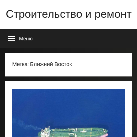
Перейти
Строительство и ремонт
к
содержимому
Всё
о
Меню
строительстве
и
ремонте
Вашего
Метка:
Ближний Восток
дома
или
квартиры