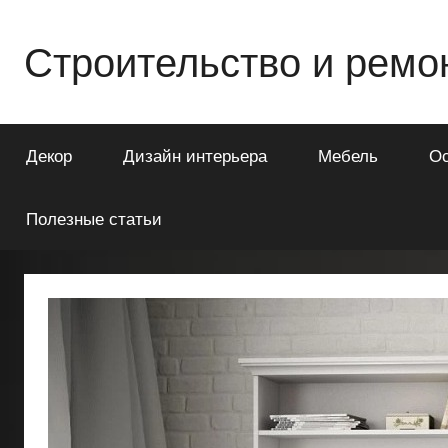
Перейти
к
Строительство и ремо
содержимому
Всё
о
Декор
Дизайн интерьера
Мебель
О
строительстве
и
ремонте
Полезные статьи
Вашего
дома
или
квартиры