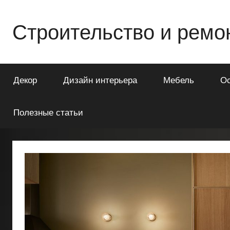
Перейти
к
Строительство и ремо
содержимому
Всё
о
Декор
Дизайн интерьера
Мебель
О
строительстве
и
ремонте
Полезные статьи
Вашего
дома
или
квартиры