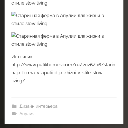
Источник:
http://www.pufikhomes.com/ru/2026/06/starin
naja-ferma-v-apulii-dlja-zhizni-v-stile-slow-
living/
Дизайн интерьера
Апулия