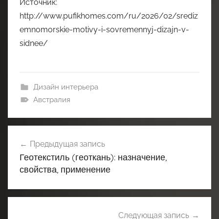
Источник:
http://www.pufikhomes.com/ru/2026/02/srediz
emnomorskie-motivy-i-sovremennyj-dizajn-v-
sidnee/
Дизайн интерьера
Австралия
Навигация
Предыдущая запись
по
Геотекстиль (геоткань): назначение,
записям
свойства, применение
Следующая запись